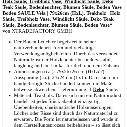
Boden SÄULE Vela | 79x26cm (HxL), Teakholz | Holz
Säule, Treibholz Vase, Windlicht Säule, Deko Teak
Säule, Bodenleuchter, Blumen Säule, Boden Vase*
von XTRADEFACTORY GMBH
Der Boden Leuchter begeistert in seiner
naturverbundenen Form und vielseitige
Verwendungsmöglichkeiten. Durch das verwendete
Naturholz ist der Holzleuchter besonders stabil,
langlebig und ein Unikat für dich und dein Zuhause.
Abmessungen (ca.): 79x26x26 cm (HxLxT)
Aussparung (ca.): 24x24 cm (LxT). Da es sich um
handgefertigte Stücke handelt können die Maße
teilweise abweichen. Lieferumfang: 1
Deko
Säule.
Material: Teakholz. Da es sich um ein Naturprodukt
handelt ist jedes Stück absolut einzigartig.
Unebenheiten, charismatische Holzmaserungen,
Löcher oder Risse sind durch das Naturmaterial zu
erwarten. Die Form ist naturbelassen und wurde in
dem Herstellungsprozess beibehalten – so lässt sich