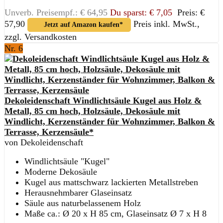
Unverb. Preisempf.: € 64,95
Du sparst: € 7,05
Preis: €
57,90
Preis inkl. MwSt.,
Jetzt auf Amazon kaufen*
zzgl. Versandkosten
Nr. 6
Dekoleidenschaft Windlichtsäule Kugel aus Holz &
Metall, 85 cm hoch, Holzsäule, Dekosäule mit
Windlicht, Kerzenständer für Wohnzimmer, Balkon &
Terrasse, Kerzensäule*
von Dekoleidenschaft
Windlichtsäule "Kugel"
Moderne Dekosäule
Kugel aus mattschwarz lackierten Metallstreben
Herausnehmbarer Glaseinsatz
Säule aus naturbelassenem Holz
Maße ca.: Ø 20 x H 85 cm, Glaseinsatz Ø 7 x H 8