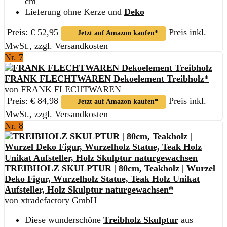
cm
Lieferung ohne Kerze und
Deko
Preis: € 52,95
Preis inkl.
Jetzt auf Amazon kaufen*
MwSt., zzgl. Versandkosten
Nr. 7
FRANK FLECHTWAREN Dekoelement Treibholz*
von FRANK FLECHTWAREN
Preis: € 84,98
Preis inkl.
Jetzt auf Amazon kaufen*
MwSt., zzgl. Versandkosten
Nr. 8
TREIBHOLZ SKULPTUR | 80cm, Teakholz | Wurzel
Deko Figur, Wurzelholz Statue, Teak Holz Unikat
Aufsteller, Holz Skulptur naturgewachsen*
von xtradefactory GmbH
Diese wunderschöne
Treibholz Skulptur
aus