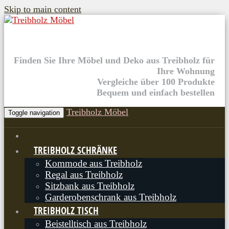
Skip to main content
Finden Sie Ihre Möbel und Deko aus Treibholz für
Ihre Wohnung
Vergleiche über 100 Produkte
Bequem und einfach bestellen
Treibholz Möbel
Toggle navigation
TREIBHOLZ SCHRÄNKE
Kommode aus Treibholz
Regal aus Treibholz
Sitzbank aus Treibholz
Garderobenschrank aus Treibholz
TREIBHOLZ TISCH
Beistelltisch aus Treibholz