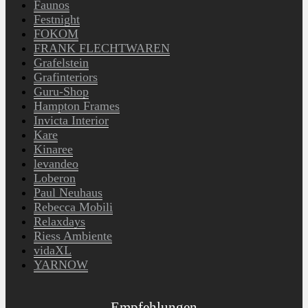
Faunos
Festnight
FOKOM
FRANK FLECHTWAREN
Grafelstein
Grafinteriors
Guru-Shop
Hampton Frames
Invicta Interior
Kare
Kinaree
levandeo
Loberon
Paul Neuhaus
Rebecca Mobili
Relaxdays
Riess Ambiente
vidaXL
YARNOW
Empfehlungen