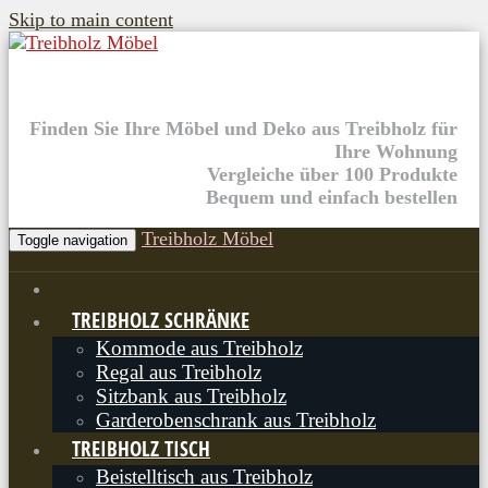
Skip to main content
Finden Sie Ihre Möbel und Deko aus Treibholz für
Ihre Wohnung
Vergleiche über 100 Produkte
Bequem und einfach bestellen
Treibholz Möbel
Toggle navigation
TREIBHOLZ SCHRÄNKE
Kommode aus Treibholz
Regal aus Treibholz
Sitzbank aus Treibholz
Garderobenschrank aus Treibholz
TREIBHOLZ TISCH
Beistelltisch aus Treibholz