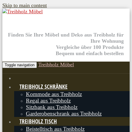
Skip to main content
Finden Sie Ihre Möbel und Deko aus Treibholz für
Ihre Wohnung
Vergleiche über 100 Produkte
Bequem und einfach bestellen
Treibholz Möbel
Toggle navigation
TREIBHOLZ SCHRÄNKE
Kommode aus Treibholz
Regal aus Treibholz
Sitzbank aus Treibholz
Garderobenschrank aus Treibholz
TREIBHOLZ TISCH
Beistelltisch aus Treibholz