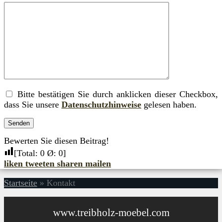
Bitte bestätigen Sie durch anklicken dieser Checkbox,
dass Sie unsere
Datenschutzhinweise
gelesen haben.
Bewerten Sie diesen Beitrag!
[Total:
0
Ø:
0
]
liken
tweeten
sharen
mailen
Startseite
»
Kontakt
www.treibholz-moebel.com