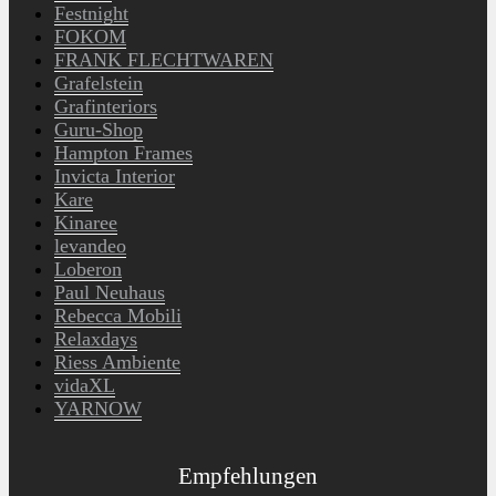
Festnight
FOKOM
FRANK FLECHTWAREN
Grafelstein
Grafinteriors
Guru-Shop
Hampton Frames
Invicta Interior
Kare
Kinaree
levandeo
Loberon
Paul Neuhaus
Rebecca Mobili
Relaxdays
Riess Ambiente
vidaXL
YARNOW
Empfehlungen